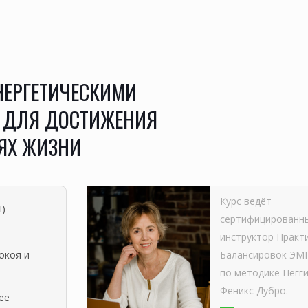
ЭНЕРГЕТИЧЕСКИМИ
 ДЛЯ ДОСТИЖЕНИЯ
ЯХ ЖИЗНИ
Курс ведёт
I)
сертифицированн
инструктор Практ
окоя и
Балансировок ЭМ
по методике Пегг
Феникс Дубро.
ее