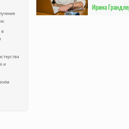
Ирина Грандле
лучения
сы;
 в
и
астерства
ю и
своём