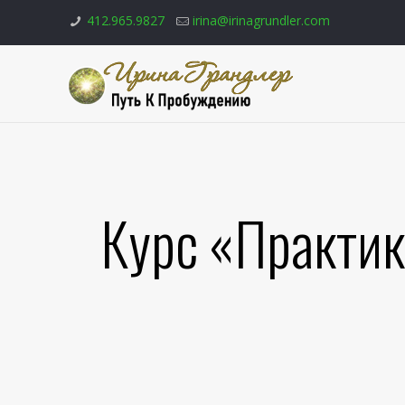
412.965.9827
irina@irinagrundler.com
Курс «Практик